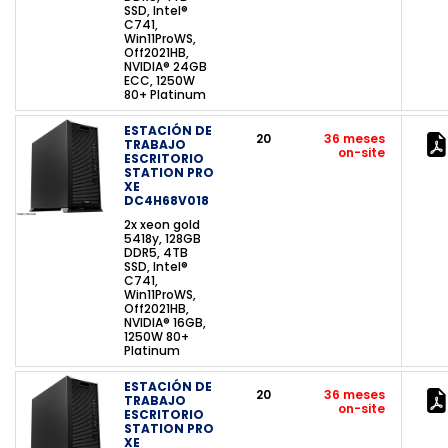
SSD, Intel®
C741,
Win11ProWS,
Off2021HB,
NVIDIA® 24GB
ECC, 1250W
80+ Platinum
ESTACIÓN DE
20
36 meses
TRABAJO
on-site
ESCRITORIO
STATION PRO
XE
DC4H68V018
2x xeon gold
5418y, 128GB
DDR5, 4TB
SSD, Intel®
C741,
Win11ProWS,
Off2021HB,
NVIDIA® 16GB,
1250W 80+
Platinum
ESTACIÓN DE
20
36 meses
TRABAJO
on-site
ESCRITORIO
STATION PRO
XE