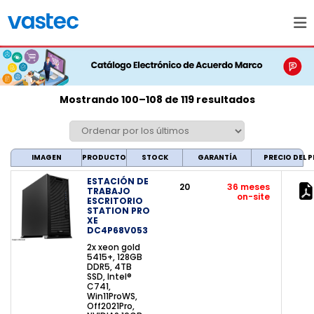
Mostrando 100–108 de 119 resultados
IMAGEN
PRODUCTO
STOCK
GARANTÍA
PRECIO DEL
ESTACIÓN DE
20
36 meses
TRABAJO
on-site
ESCRITORIO
STATION PRO
XE
DC4P68V053
2x xeon gold
5415+, 128GB
DDR5, 4TB
SSD, Intel®
C741,
Win11ProWS,
Off2021Pro,