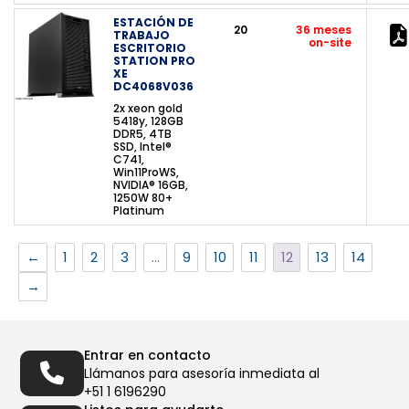
ESTACIÓN DE
20
36 meses
TRABAJO
on-site
ESCRITORIO
STATION PRO
XE
DC4068V036
2x xeon gold
5418y, 128GB
DDR5, 4TB
SSD, Intel®
C741,
Win11ProWS,
NVIDIA® 16GB,
1250W 80+
Platinum
←
1
2
3
…
9
10
11
12
13
14
→
Entrar en contacto
Llámanos para asesoría inmediata al
+51 1 6196290