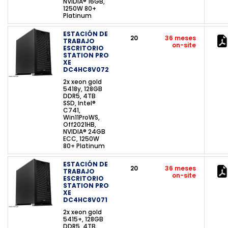
NVIDIA® 16GB,
1250W 80+
Platinum
ESTACIÓN DE
20
36 meses
TRABAJO
on-site
ESCRITORIO
STATION PRO
XE
DC4HC8V072
2x xeon gold
5418y, 128GB
DDR5, 4TB
SSD, Intel®
C741,
Win11ProWS,
Off2021HB,
NVIDIA® 24GB
ECC, 1250W
80+ Platinum
ESTACIÓN DE
20
36 meses
TRABAJO
on-site
ESCRITORIO
STATION PRO
XE
DC4HC8V071
2x xeon gold
5415+, 128GB
DDR5, 4TB