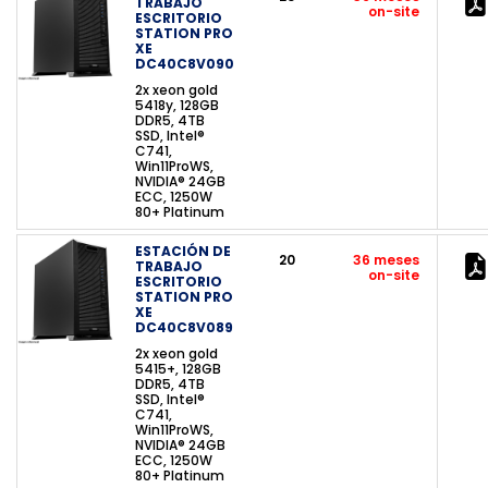
TRABAJO
on-site
ESCRITORIO
STATION PRO
XE
DC40C8V090
2x xeon gold
5418y, 128GB
DDR5, 4TB
SSD, Intel®
C741,
Win11ProWS,
NVIDIA® 24GB
ECC, 1250W
80+ Platinum
ESTACIÓN DE
20
36 meses
TRABAJO
on-site
ESCRITORIO
STATION PRO
XE
DC40C8V089
2x xeon gold
5415+, 128GB
DDR5, 4TB
SSD, Intel®
C741,
Win11ProWS,
NVIDIA® 24GB
ECC, 1250W
80+ Platinum