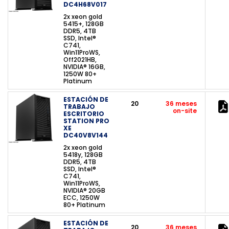
DC4H68V017
2x xeon gold
5415+, 128GB
DDR5, 4TB
SSD, Intel®
C741,
Win11ProWS,
Off2021HB,
NVIDIA® 16GB,
1250W 80+
Platinum
ESTACIÓN DE
20
36 meses
TRABAJO
on-site
ESCRITORIO
STATION PRO
XE
DC40V8V144
2x xeon gold
5418y, 128GB
DDR5, 4TB
SSD, Intel®
C741,
Win11ProWS,
NVIDIA® 20GB
ECC, 1250W
80+ Platinum
ESTACIÓN DE
20
36 meses