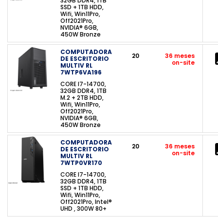
32GB DDR4, 1TB
SSD + 1TB HDD,
Wifi, Win11Pro,
Off2021Pro,
NVIDIA® 6GB,
450W Bronze
COMPUTADORA
20
36 meses
DE ESCRITORIO
on-site
MULTIV RL
7WTP6VA196
CORE I7-14700,
32GB DDR4, 1TB
M.2 + 2TB HDD,
Wifi, Win11Pro,
Off2021Pro,
NVIDIA® 6GB,
450W Bronze
COMPUTADORA
20
36 meses
DE ESCRITORIO
on-site
MULTIV RL
7WTP0VR170
CORE I7-14700,
32GB DDR4, 1TB
SSD + 1TB HDD,
Wifi, Win11Pro,
Off2021Pro, Intel®
UHD , 300W 80+