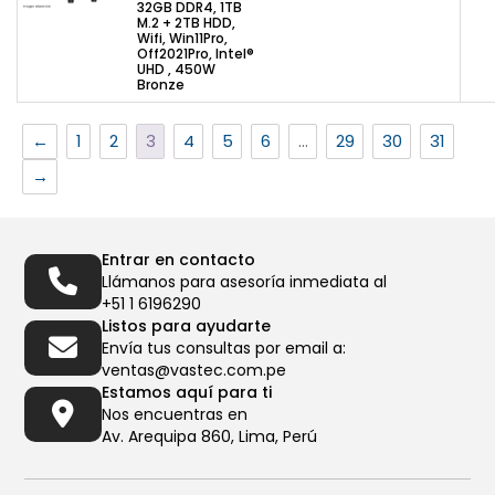
32GB DDR4, 1TB
M.2 + 2TB HDD,
Wifi, Win11Pro,
Off2021Pro, Intel®
UHD , 450W
Bronze
←
1
2
3
4
5
6
…
29
30
31
→
Entrar en contacto
Llámanos para asesoría inmediata al
+51 1 6196290
Listos para ayudarte
Envía tus consultas por email a:
ventas@vastec.com.pe
Estamos aquí para ti
Nos encuentras en
Av. Arequipa 860, Lima, Perú