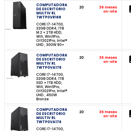
COMPUTADORA
20
36 meses
DE ESCRITORIO
on-site
MULTIV RL
7WTP0VR168
CORE I7-14700,
32GB DDR4, 1TB
M.2 + 2TB HDD,
Wifi, Win11Pro,
Off2021Pro, Intel®
UHD , 300W 80+
COMPUTADORA
20
36 meses
DE ESCRITORIO
on-site
MULTIV RL
7WTP0VA178
CORE I7-14700,
32GB DDR4, 1TB
SSD + 1TB HDD,
Wifi, Win11Pro,
Off2021Pro, Intel®
UHD , 450W
Bronze
COMPUTADORA
20
36 meses
DE ESCRITORIO
on-site
MULTIV RL
7WTP0VA176
CORE I7-14700,