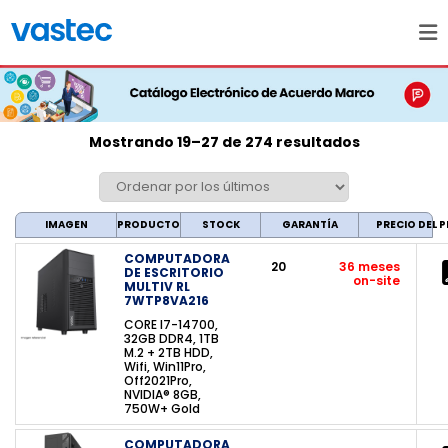
Mostrando 19–27 de 274 resultados
IMAGEN
PRODUCTO
STOCK
GARANTÍA
PRECIO DEL
COMPUTADORA
20
36 meses
DE ESCRITORIO
on-site
MULTIV RL
7WTP8VA216
CORE I7-14700,
32GB DDR4, 1TB
M.2 + 2TB HDD,
Wifi, Win11Pro,
Off2021Pro,
NVIDIA® 8GB,
750W+ Gold
COMPUTADORA