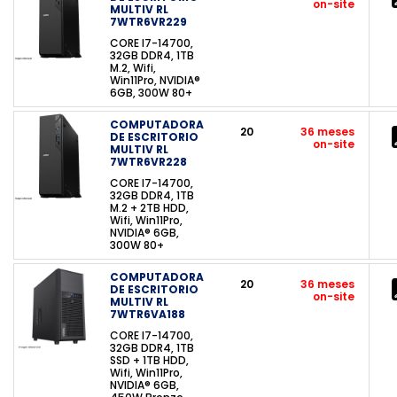
on-site
MULTIV RL
7WTR6VR229
CORE I7-14700,
32GB DDR4, 1TB
M.2, Wifi,
Win11Pro, NVIDIA®
6GB, 300W 80+
COMPUTADORA
20
36 meses
DE ESCRITORIO
on-site
MULTIV RL
7WTR6VR228
CORE I7-14700,
32GB DDR4, 1TB
M.2 + 2TB HDD,
Wifi, Win11Pro,
NVIDIA® 6GB,
300W 80+
COMPUTADORA
20
36 meses
DE ESCRITORIO
on-site
MULTIV RL
7WTR6VA188
CORE I7-14700,
32GB DDR4, 1TB
SSD + 1TB HDD,
Wifi, Win11Pro,
NVIDIA® 6GB,