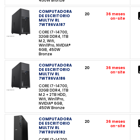
450W Bronze
COMPUTADORA
20
36 meses
DE ESCRITORIO
on-site
MULTIV RL
7WTR6VA187
CORE I7-14700,
32GB DDR4, 1TB
M.2, Wifi,
Win11Pro, NVIDIA®
6GB, 450W
Bronze
COMPUTADORA
20
36 meses
DE ESCRITORIO
on-site
MULTIV RL
7WTR6VA186
CORE I7-14700,
32GB DDR4, 1TB
M.2 + 2TB HDD,
Wifi, Win11Pro,
NVIDIA® 6GB,
450W Bronze
COMPUTADORA
20
36 meses
DE ESCRITORIO
on-site
MULTIV RL
7WTR0VR182
CORE I7-14700,