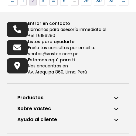
←
1
2
3
4
5
…
29
30
31
→
Entrar en contacto
Llámanos para asesoría inmediata al
+51 1 6196290
Listos para ayudarte
Envía tus consultas por email a:
ventas@vastec.com.pe
Estamos aquí para ti
Nos encuentras en
Av. Arequipa 860, Lima, Perú
Productos
Sobre Vastec
Ayuda al cliente