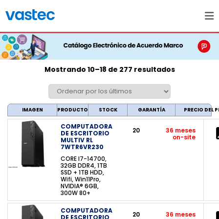
Mostrando 10–18 de 277 resultados
IMAGEN
PRODUCTO
STOCK
GARANTÍA
PRECIO DEL
COMPUTADORA
20
36 meses
DE ESCRITORIO
on-site
MULTIV RL
7WTR6VR230
CORE I7-14700,
32GB DDR4, 1TB
SSD + 1TB HDD,
Wifi, Win11Pro,
NVIDIA® 6GB,
300W 80+
COMPUTADORA
20
36 meses
DE ESCRITORIO